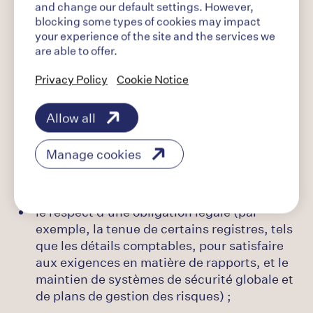
and change our default settings. However,
Stocker les informations nécessaires à
blocking some types of cookies may impact
l’efficacité des opérations ;
your experience of the site and the services we
are able to offer.
organiser des formations, y compris la
collecte et le partage d’informations et de
Privacy Policy
Cookie Notice
commentaires sur nos produits et services ;
Protéger nos et vos droits et votre vie privée.
Allow all
Négociation ou exécution d’un contrat
Manage cookies
(comme l’obtention ou la livraison de
services ou de produits, et la gestion des
questions et des paiements associés) ;
le respect d’une obligation légale (par
exemple, la tenue de certains registres, tels
que les détails comptables, pour satisfaire
aux exigences en matière de rapports, et le
maintien de systèmes de sécurité globale et
de plans de gestion des risques) ;