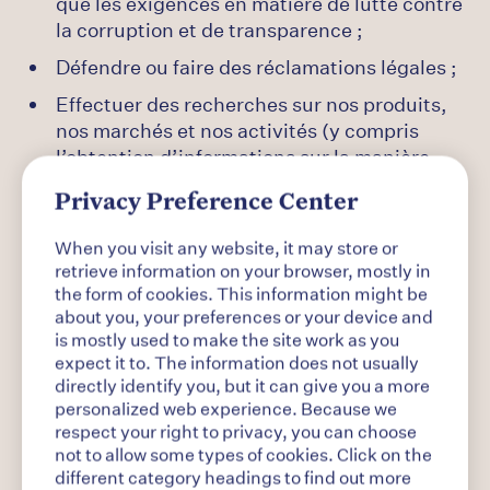
que les exigences en matière de lutte contre
la corruption et de transparence ;
Défendre ou faire des réclamations légales ;
Effectuer des recherches sur nos produits,
nos marchés et nos activités (y compris
l’obtention d’informations sur la manière
dont ces éléments sont perçus et peuvent
Privacy Preference Center
être améliorés) ;
Administration et réalisation de transactions
When you visit any website, it may store or
retrieve information on your browser, mostly in
(ventes et achats) et gestion des relations et
the form of cookies. This information might be
des problèmes liés à ces transactions ;
about you, your preferences or your device and
vous contacter pour vous fournir des
is mostly used to make the site work as you
informations sur nos produits ou pour vous
expect it to. The information does not usually
directly identify you, but it can give you a more
demander de participer à des enquêtes
personalized web experience. Because we
relatives à nos produits ou services ;
respect your right to privacy, you can choose
Répondre à vos questions ou demandes et
not to allow some types of cookies. Click on the
les traiter ;
different category headings to find out more