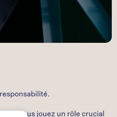
Germany
Israel
Italy
Norway
Sweden
UK
responsabilité.
uits, vous jouez un rôle crucial