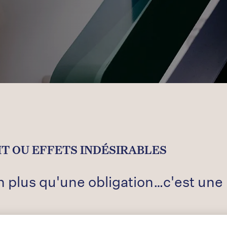
T OU EFFETS INDÉSIRABLES
en plus qu'une obligation…c'est une 
s effets indésirables liés aux prod