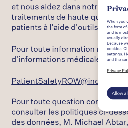
et nous aidez dans notre mission
Priva
traitements de haute qualité. No
When you vi
patients à l'aide d'outils approp
the form of
and is most
usually dir
Because we 
Pour toute information relative
cookies. Cl
settings. H
d'informations médicales ou pour
and the ser
Privacy Pol
PatientSafetyROW@indivior.c
Allow al
Pour toute question concernant 
consulter les politiques ci-des
des données, M. Michael Abtar