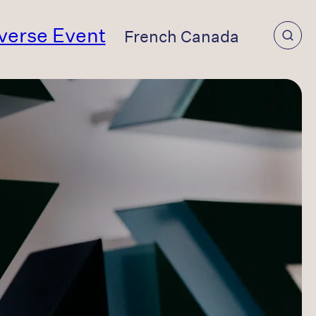
verse Event
French Canada
Australia
Canada (EN)
Canada (FR)
Denmark
Finland
France