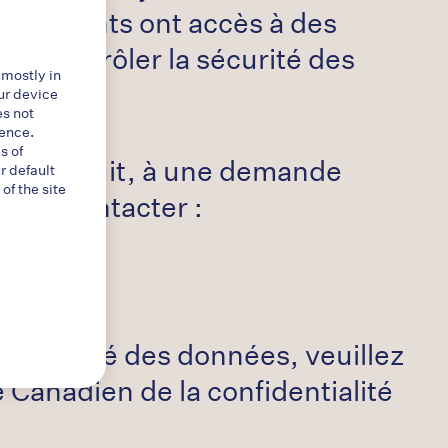
es patients ont accès à des
de contrôler la sécurité des
 mostly in
ur device
es not
ience.
s of
r un produit, à une demande
r default
f the site
illez contacter :
dentialité des données, veuillez
 Canadien de la confidentialité