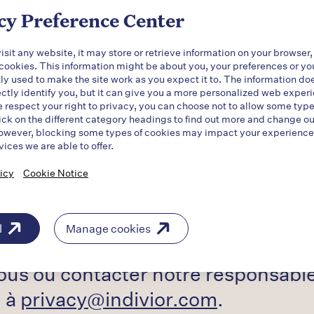
 qui consiste à garantir que tous l
cy Preference Center
us saisissons toutes les occasions 
sit any website, it may store or retrieve information on your browser,
riés.
 cookies. This information might be about you, your preferences or yo
ly used to make the site work as you expect it to. The information do
ectly identify you, but it can give you a more personalized web exper
respect your right to privacy, you can choose not to allow some type
 à la sécurité, aux réclamations su
ick on the different category headings to find out more and change ou
owever, blocking some types of cookies may impact your experience o
 signaler un effet indésirable, veu
vices we are able to offer.
icy
Cookie Notice
om
l
Manage cookies
nos politiques en matière de confi
sous ou contacter notre responsable
, à
privacy@indivior.com
.