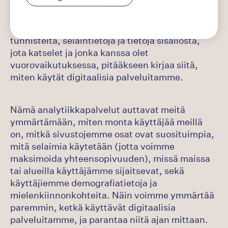
digitaalisia palveluitamme käytetään. Google
Analytics -palvelut käyttävät evästeitä, jotka
keräävät tietoja, kuten IP-osoitteesi tai muita
tunnisteita, selaintietoja ja tietoja sisällöstä,
jota katselet ja jonka kanssa olet
vuorovaikutuksessa, pitääkseen kirjaa siitä,
miten käytät digitaalisia palveluitamme.
Nämä analytiikkapalvelut auttavat meitä
ymmärtämään, miten monta käyttäjää meillä
on, mitkä sivustojemme osat ovat suosituimpia,
mitä selaimia käytetään (jotta voimme
maksimoida yhteensopivuuden), missä maissa
tai alueilla käyttäjämme sijaitsevat, sekä
käyttäjiemme demografiatietoja ja
mielenkiinnonkohteita. Näin voimme ymmärtää
paremmin, ketkä käyttävät digitaalisia
palveluitamme, ja parantaa niitä ajan mittaan.