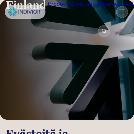
Product Query and Adverse Event
Finland
Australia
Canada (EN)
Canada (FR)
Denmark
Finland
France