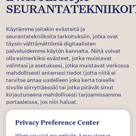
SEURANTATEKNIIKOI
Käytämme joitakin evästeitä ja
seurantatekniikoita tarkoituksiin, jotka ovat
täysin välttämättömiä digitaalisten
palveluidemme käytön kannalta. Niitä voivat
olla esimerkiksi evästeet, jotka muistavat
valintasi ja asetuksesi, jotka muistavat verkossa
mahdollisesti antamasi tiedot (jotta niitä ei
tarvitse antaa uudelleen joka kerta toiselle
sivulle siirryttäessä) tai jotka pitävät sinut
kirjautuneena mahdollisesti tarjoamissamme
portaaleissa, jos niin haluat.
Lisäksi voimme käyttää evästeitä ja
Privacy Preference Center
seurantatekniikoita muihin tarkoituksiin, kuten
When you visit any website, it may store or
yhdistettyjen tilastotietojen laatimiseen siitä,