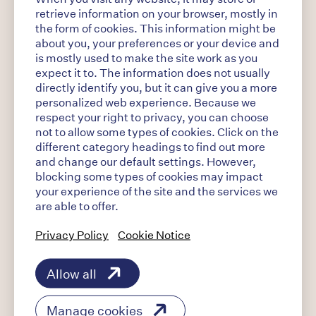
retrieve information on your browser, mostly in
miten ihmiset käyttävät digitaalisia
the form of cookies. This information might be
palveluitamme, virheiden hallintaan ja
about you, your preferences or your device and
vianmääritykseen ja parantaaksemme
is mostly used to make the site work as you
digitaalisten palveluidemme käyttökokemusta.
expect it to. The information does not usually
directly identify you, but it can give you a more
personalized web experience. Because we
Digitaaliset palvelumme voivat käyttää myös
respect your right to privacy, you can choose
tiettyjä kolmannen osapuolen evästeitä, mikä
not to allow some types of cookies. Click on the
tarkoittaa, että näitä evästeitä tarjoavat
different category headings to find out more
and change our default settings. However,
kolmannet osapuolet saattavat kerätä
blocking some types of cookies may impact
henkilötietoja sinusta, kun käytät digitaalisia
your experience of the site and the services we
palveluitamme.
are able to offer.
Privacy Policy
Cookie Notice
Analyyttiset evästeet
Allow all
Käytämme Google Analytics -ohjelmaa
kerätäksemme tilastotietoa siitä, miten
Manage cookies