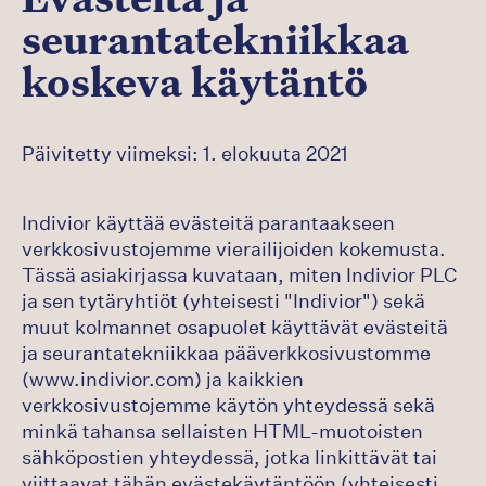
Evästeitä ja
Germany
seurantatekniikkaa
Israel
koskeva käytäntö
Italy
Päivitetty viimeksi: 1. elokuuta 2021
Norway
Indivior käyttää evästeitä parantaakseen
Sweden
verkkosivustojemme vierailijoiden kokemusta.
Tässä asiakirjassa kuvataan, miten Indivior PLC
ja sen tytäryhtiöt (yhteisesti "Indivior") sekä
UK
muut kolmannet osapuolet käyttävät evästeitä
ja seurantatekniikkaa pääverkkosivustomme
(www.indivior.com) ja kaikkien
verkkosivustojemme käytön yhteydessä sekä
minkä tahansa sellaisten HTML-muotoisten
sähköpostien yhteydessä, jotka linkittävät tai
viittaavat tähän evästekäytäntöön (yhteisesti